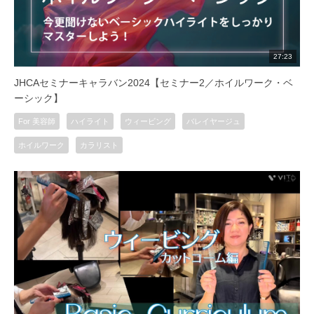
27:23
JHCAセミナーキャラバン2024【セミナー2／ホイルワーク・ベ
ーシック】
For 美容師
ハイライト
ウィービング
バレイヤージュ
ホイルワーク
カラリスト