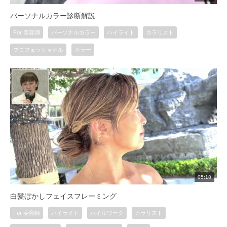
パーソナルカラー診断解説
For 美容師
パーソナルカラー
ハイライト
カラリスト
プロフェッショナル
カラー
05:18
白髪ぼかしフェイスフレーミング
For 美容師
ハイライト
ホイルワーク
カラリスト