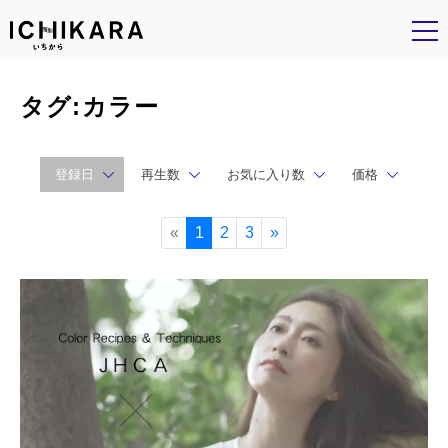
タグ:カラー
登録日
再生数
お気に入り数
価格
«
1
2
3
»