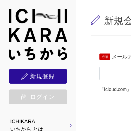
新規
メール
新規登録
「icloud
ログイン
ICHIKARA
いちから とは